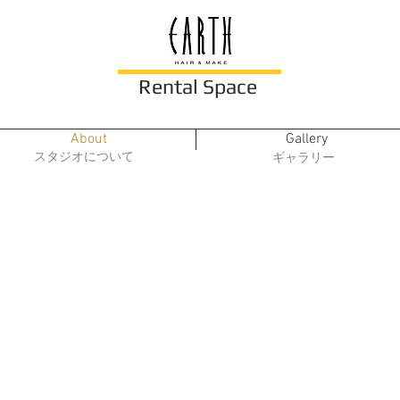
Rental Space
About
Gallery
​スタジオについて
ギャラリー
浜 田 山 邸 宅