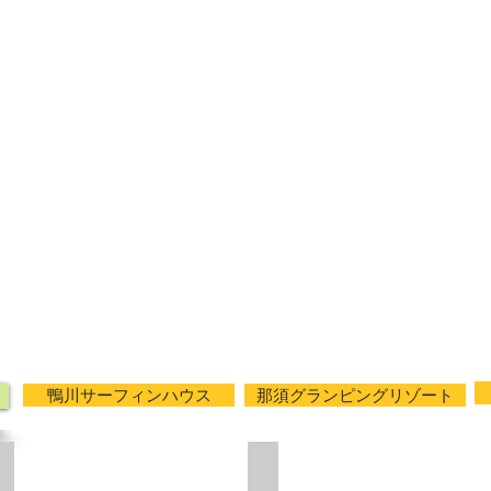
鴨川サーフィンハウス
那須グランピングリゾート
浜田山外観２
浜田山外観３玄関